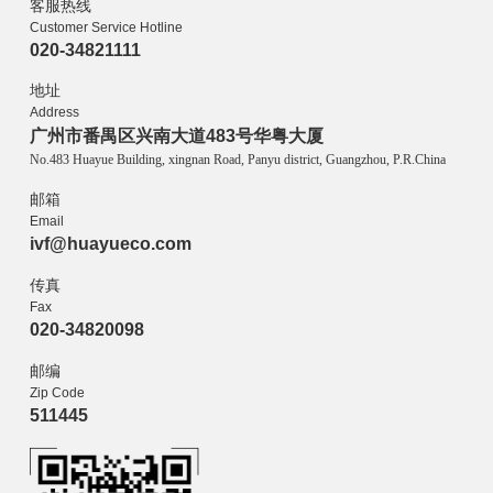
客服热线
Customer Service Hotline
020-34821111
地址
Address
广州市番禺区兴南大道483号华粤大厦
No.483 Huayue Building, xingnan Road, Panyu district, Guangzhou, P.R.China
邮箱
Email
ivf@huayueco.com
传真
Fax
020-34820098
邮编
Zip Code
511445