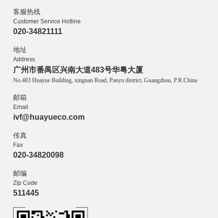
客服热线
Customer Service Hotline
020-34821111
地址
Address
广州市番禺区兴南大道483号华粤大厦
No.483 Huayue Building, xingnan Road, Panyu district, Guangzhou, P.R.China
邮箱
Email
ivf@huayueco.com
传真
Fax
020-34820098
邮编
Zip Code
511445