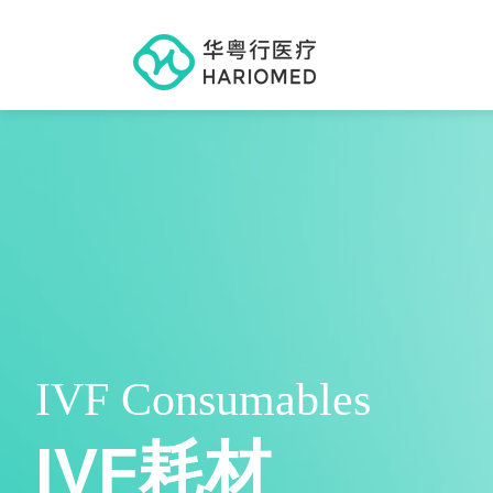
IVF Consumables
IVF耗材