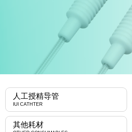
人工授精导管
IUl CATHTER
其他耗材