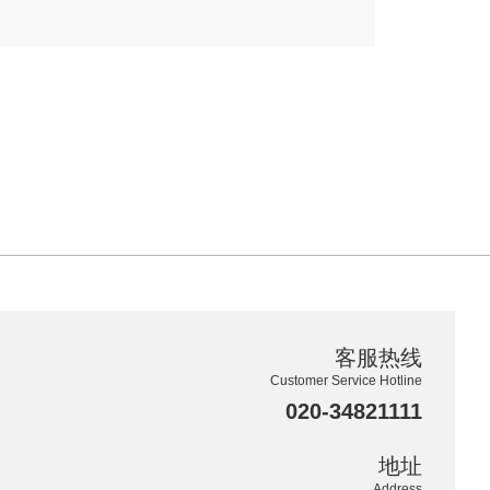
客服热线
Customer Service Hotline
020-34821111
地址
Address